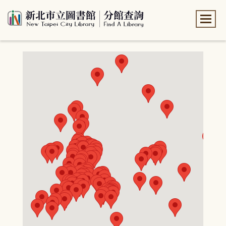
:::
:::