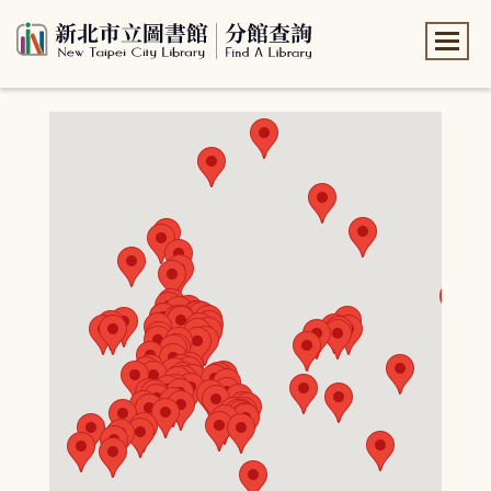
:::
:::