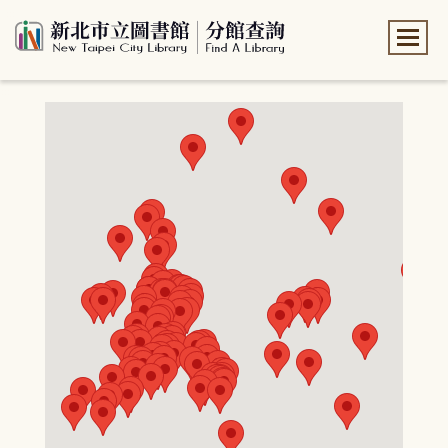
:::
:::