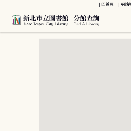
:::
回首頁
網站
:::