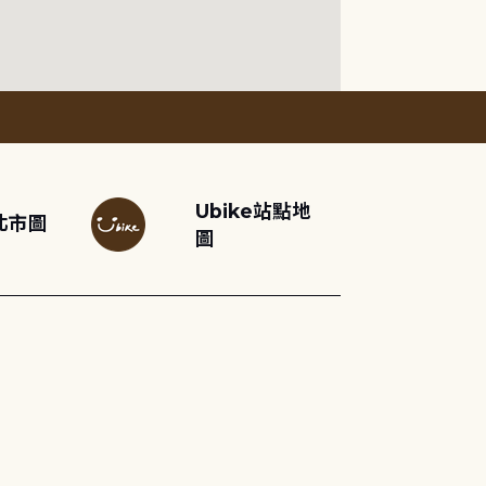
Ubike站點地
北市圖
圖