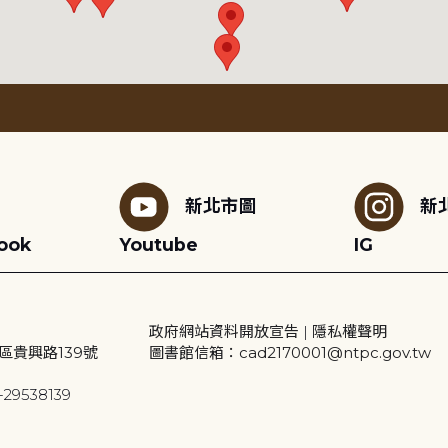
新北市圖
新
ook
Youtube
IG
政府網站資料開放宣告
|
隱私權聲明
區貴興路139號
圖書館信箱：cad2170001@ntpc.gov.tw
29538139