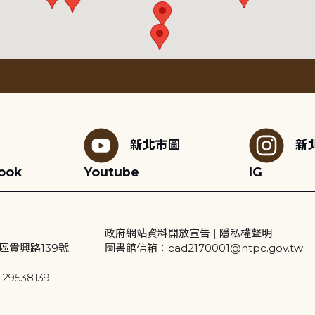
新北市圖
新
ook
Youtube
IG
政府網站資料開放宣告
|
隱私權聲明
區貴興路139號
圖書館信箱：cad2170001@ntpc.gov.tw
29538139