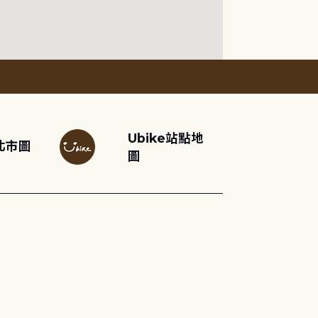
Ubike站點地
北市圖
圖