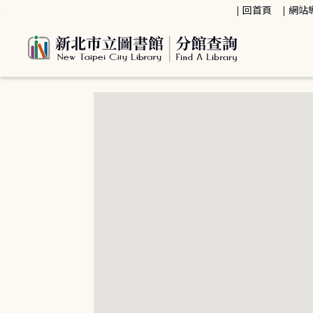
:::
回首頁
網站
:::