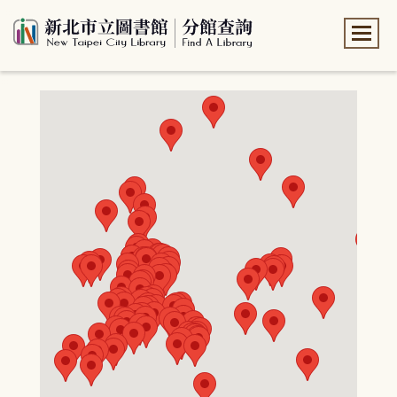
:::
:::