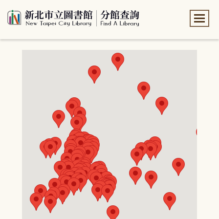
:::
:::