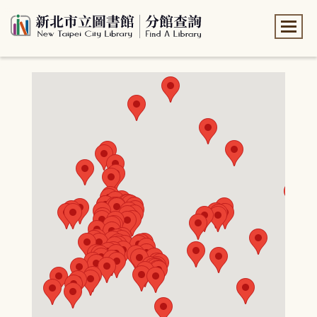
:::
:::