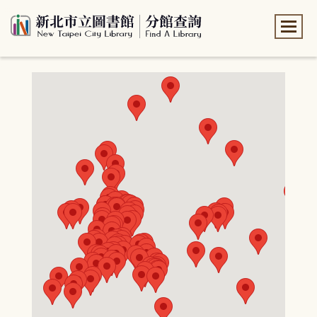
:::
:::