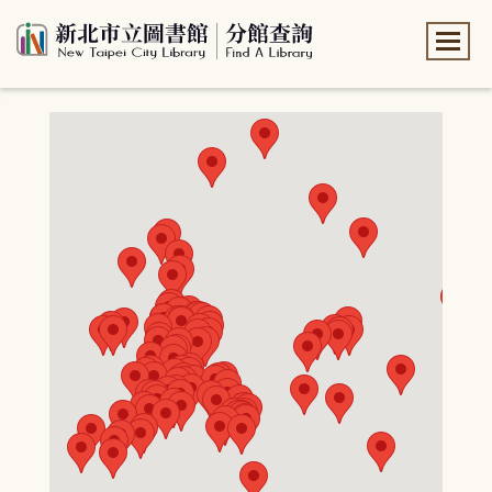
:::
:::