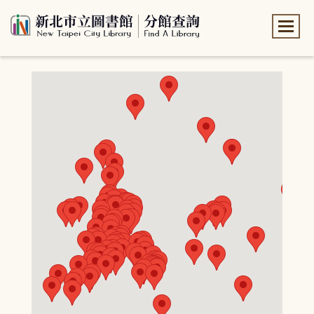
:::
:::