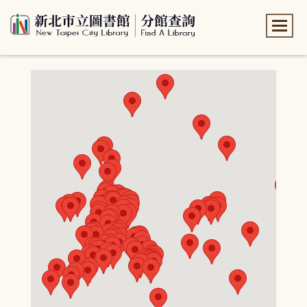
:::
:::