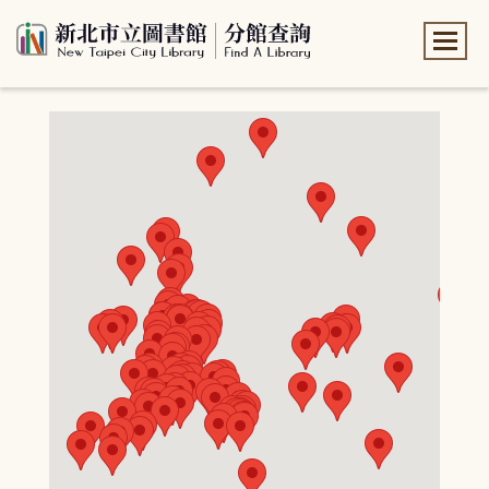
:::
:::