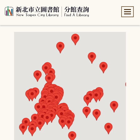
:::
:::