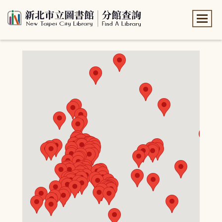
:::
:::