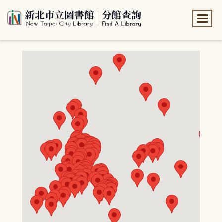
:::
:::