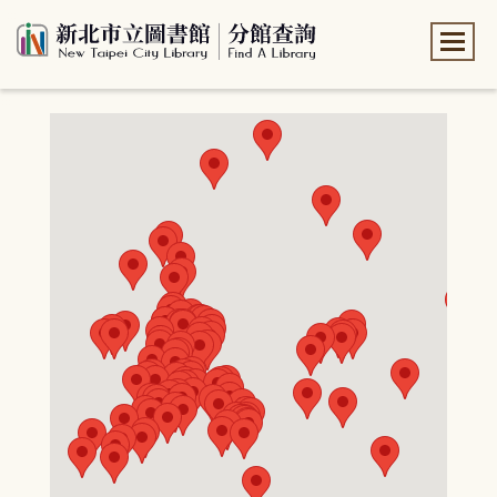
:::
:::