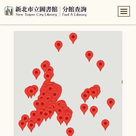
:::
:::