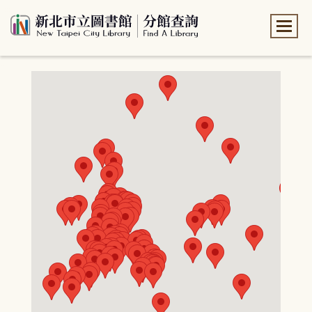
:::
:::