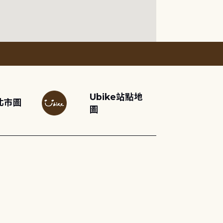
Ubike站點地
北市圖
圖