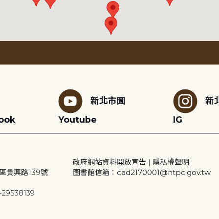
新北市圖
新
ook
Youtube
IG
政府網站資料開放宣告
|
隱私權聲明
區貴興路139號
圖書館信箱：cad2170001@ntpc.gov.tw
29538139