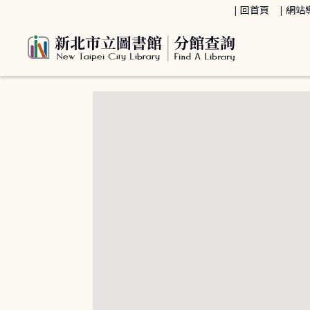
:::
回首頁
網站
:::