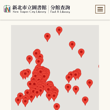
:::
:::