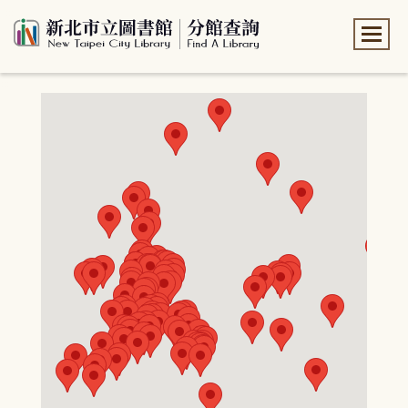
:::
:::