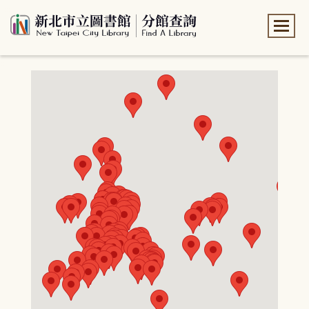
:::
:::