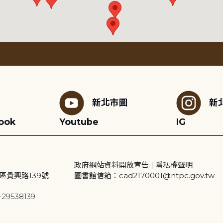
新北市圖
新
ook
Youtube
IG
政府網站資料開放宣告
|
隱私權聲明
區貴興路139號
圖書館信箱：cad2170001@ntpc.gov.tw
29538139