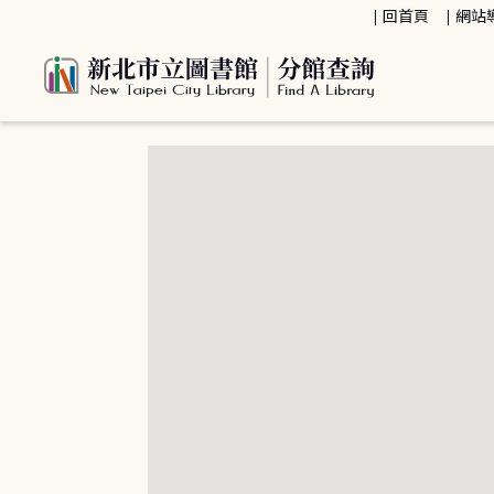
:::
回首頁
網站
:::