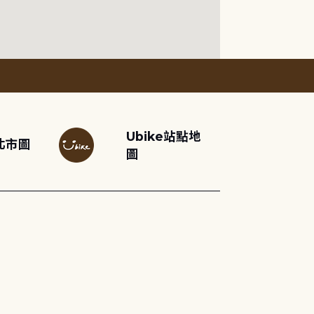
Ubike站點地
北市圖
圖