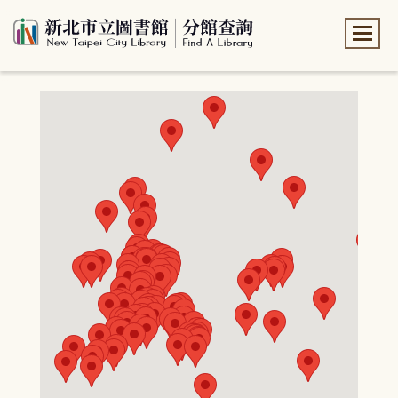
:::
:::