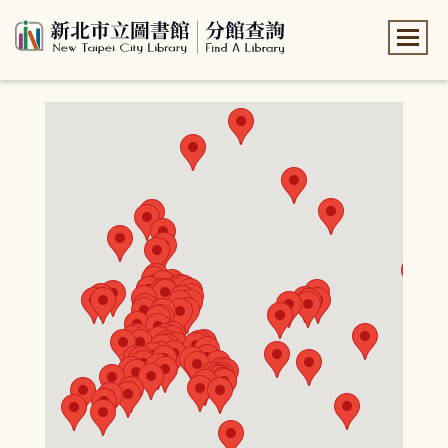
:::
:::