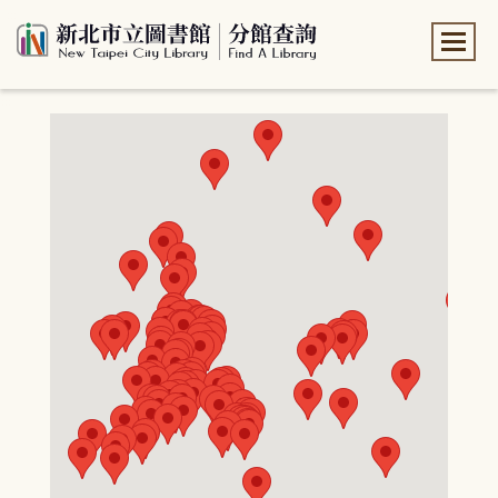
:::
:::