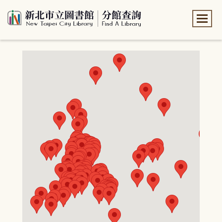
:::
:::