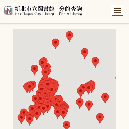
:::
:::