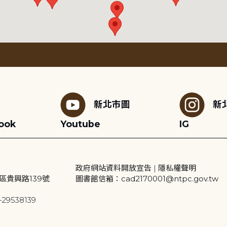
新北市圖
新
ook
Youtube
IG
政府網站資料開放宣告
|
隱私權聲明
區貴興路139號
圖書館信箱：cad2170001@ntpc.gov.tw
29538139