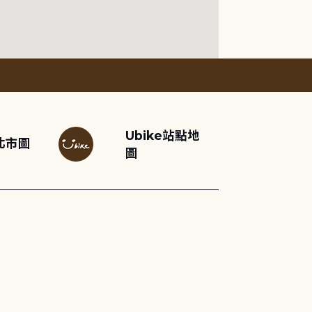
Ubike站點地
北市圖
圖