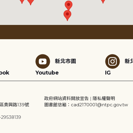
新北市圖
新
ook
Youtube
IG
政府網站資料開放宣告
|
隱私權聲明
區貴興路139號
圖書館信箱：cad2170001@ntpc.gov.tw
29538139