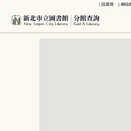
:::
回首頁
網站
:::