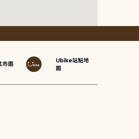
Ubike站點地
北市圖
圖