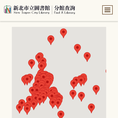
:::
:::