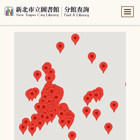
:::
:::