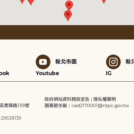
新北市圖
新
ook
Youtube
IG
政府網站資料開放宣告
|
隱私權聲明
區貴興路139號
圖書館信箱：cad2170001@ntpc.gov.tw
29538139