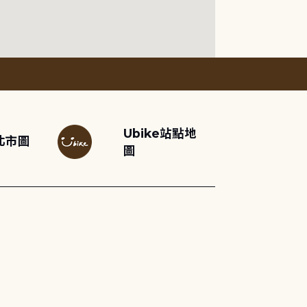
Ubike站點地
北市圖
圖