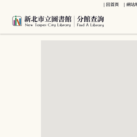
:::
回首頁
網站
:::