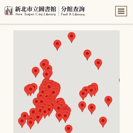
:::
:::