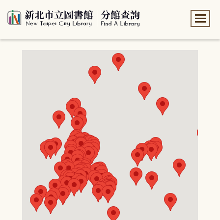
:::
:::