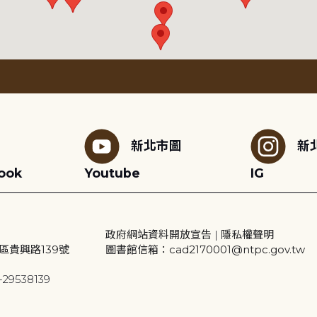
新北市圖
新
ook
Youtube
IG
政府網站資料開放宣告
|
隱私權聲明
區貴興路139號
圖書館信箱：cad2170001@ntpc.gov.tw
29538139