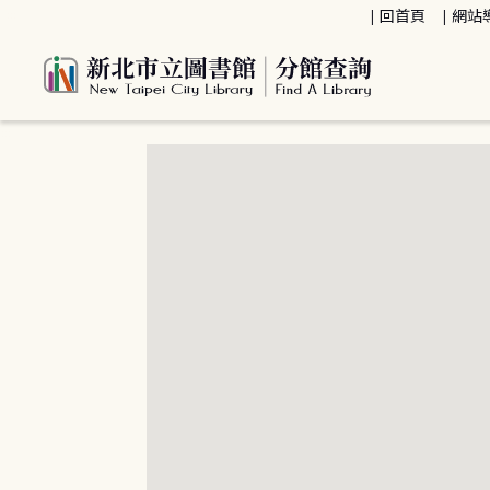
:::
回首頁
網站
:::