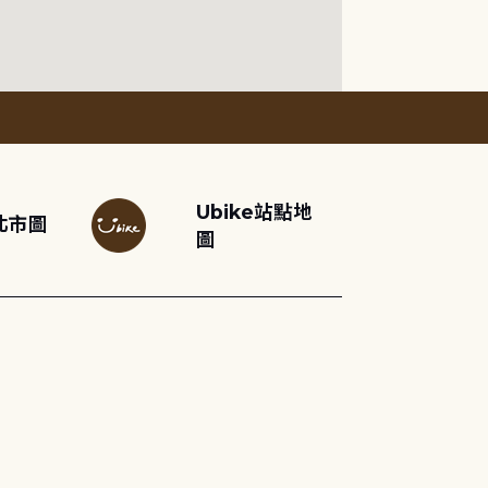
Ubike站點地
北市圖
圖