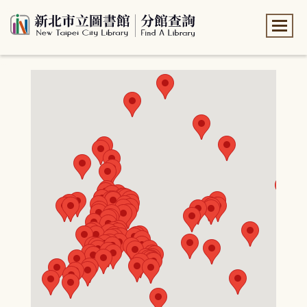
:::
:::