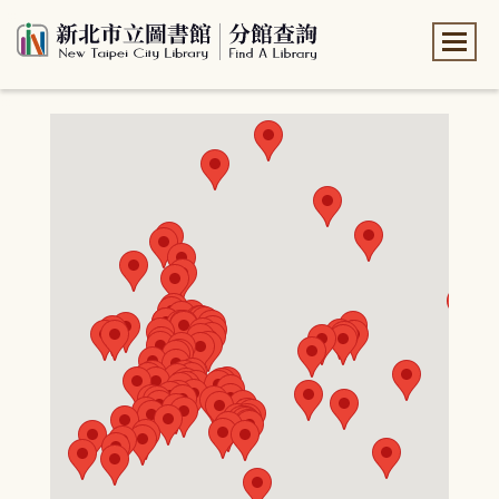
:::
:::