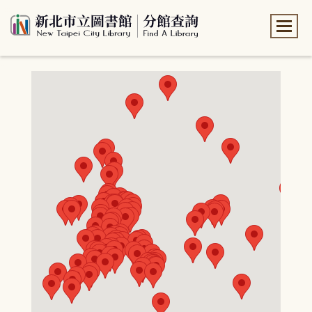
:::
:::