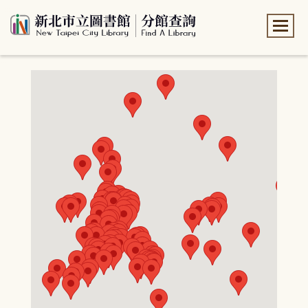
:::
:::