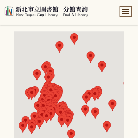
:::
:::