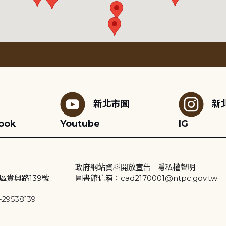
新北市圖
新
ook
Youtube
IG
政府網站資料開放宣告
|
隱私權聲明
區貴興路139號
圖書館信箱：cad2170001@ntpc.gov.tw
29538139