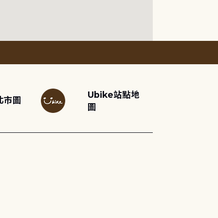
Ubike站點地
北市圖
圖