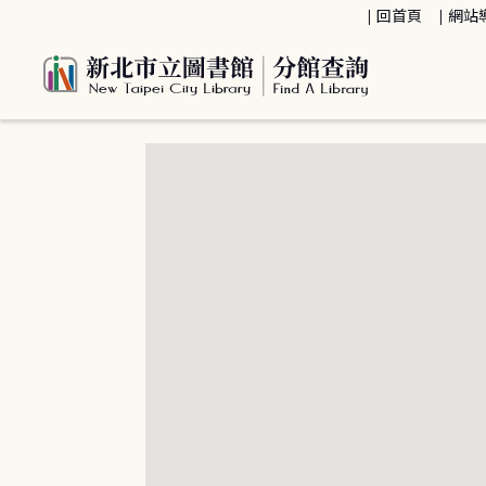
:::
回首頁
網站
:::