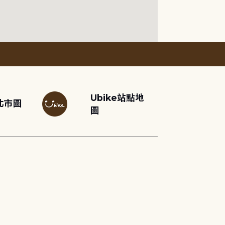
Ubike站點地
北市圖
圖