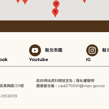
新北市圖
新
ook
Youtube
IG
政府網站資料開放宣告
|
隱私權聲明
區貴興路139號
圖書館信箱：cad2170001@ntpc.gov.tw
29538139