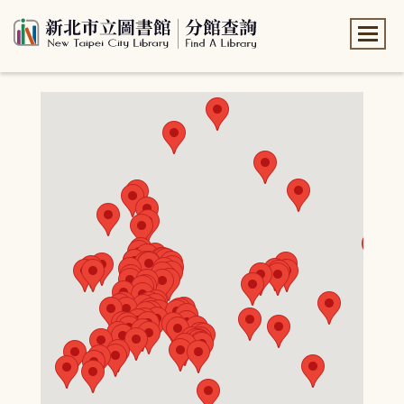
:::
:::