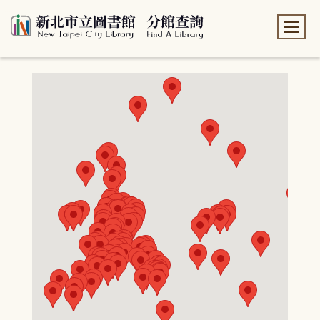
:::
:::