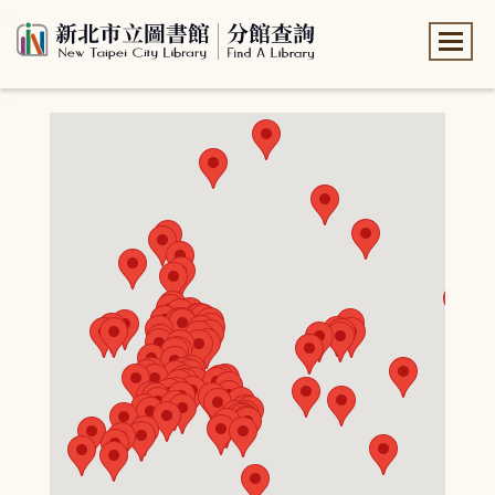
:::
:::