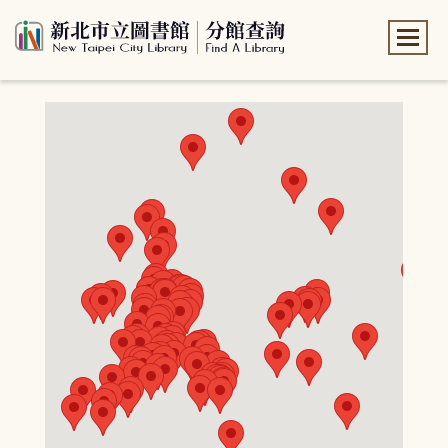
:::
:::