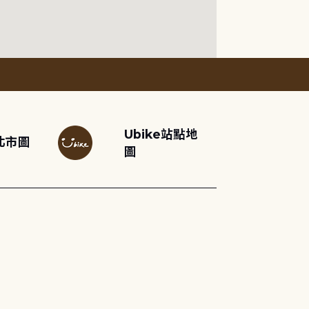
Ubike站點地
北市圖
圖