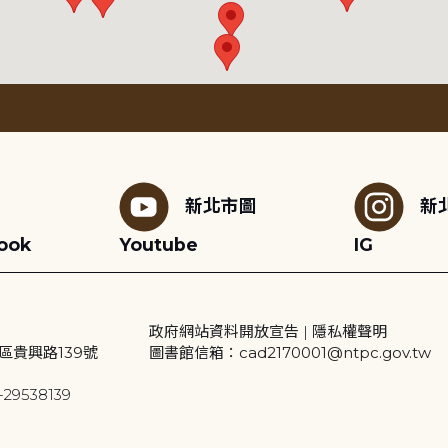
新北市圖
新
ook
Youtube
IG
政府網站資料開放宣告
|
隱私權聲明
區貴興路139號
圖書館信箱：cad2170001@ntpc.gov.tw
29538139