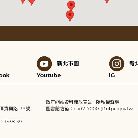
新北市圖
新
ook
Youtube
IG
政府網站資料開放宣告
|
隱私權聲明
區貴興路139號
圖書館信箱：cad2170001@ntpc.gov.tw
29538139