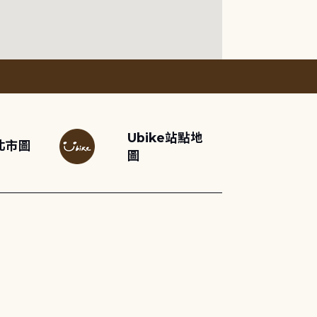
Ubike站點地
北市圖
圖